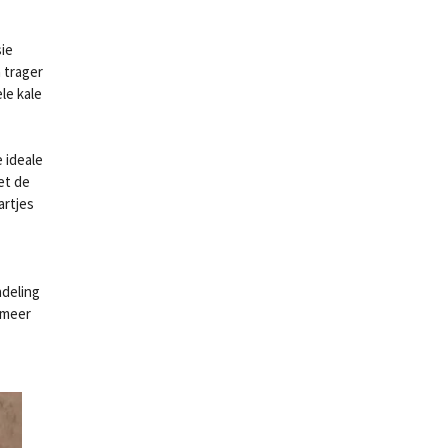
sie
 trager
le kale
e ideale
et de
artjes
ndeling
 meer