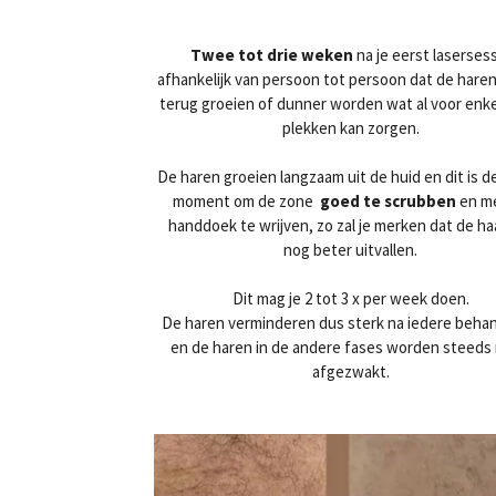
Twee tot drie weken
na je eerst laserses
afhankelijk van persoon tot persoon dat de haren
terug groeien of dunner worden wat al voor enke
plekken kan zorgen.
De haren groeien langzaam uit de huid en dit is d
moment om de zone
goed te
scrubben
en m
handdoek te wrijven, zo zal je merken dat de ha
nog beter uitvallen.
Dit mag je 2 tot 3 x per week doen.
De haren verminderen dus sterk na iedere beha
en de haren in de andere fases worden steeds
afgezwakt.