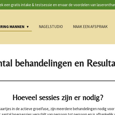
k een gratis intake & testsessie en ervaar de voordelen van laserontha
RING MANNEN
NAGELSTUDIO
MAAK EEN AFSPRAAK
tal behandelingen en Result
Hoeveel sessies zijn er nodig?
artjes in de actieve groeifase, zijn meerdere behandelingen nodig voor 
 aantal lasersessies verschilt van persoon tot persoon en is afhankelijk 