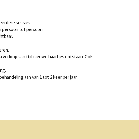
eerdere sessies.
n persoon tot persoon.
htbaar.
eren.
 verloop van tijd nieuwe haartjes ontstaan. Ook
ng.
andeling aan van 1 tot 2 keer per jaar.