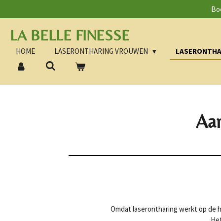
Boe
Ga
direct
LA BELLE FINESSE
naar
de
HOME
LASERONTHARING VROUWEN
LASERONTHA
hoofdinhoud
Aan
Omdat laserontharing werkt op de ha
Het