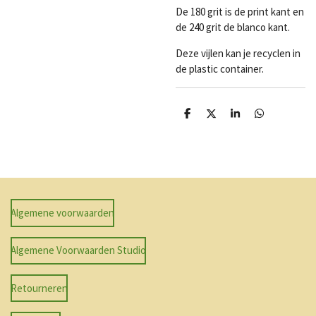
De 180 grit is de print kant en
de 240 grit de blanco kant.
Deze vijlen kan je recyclen in
de plastic container.
D
D
S
D
e
e
h
e
l
e
a
l
e
l
r
e
n
e
n
Algemene voorwaarden
Algemene Voorwaarden Studio
Retourneren